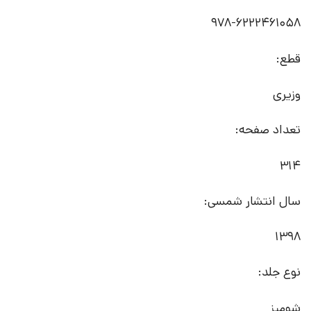
978-6222461058
قطع:
وزیری
تعداد صفحه:
314
سال انتشار شمسی:
1398
نوع جلد:
شومیز