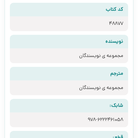
کد کتاب
48877
نویسنده
مجموعه ی نویسندگان
مترجم
مجموعه ی نویسندگان
شابک:
978-6222461058
قطع: