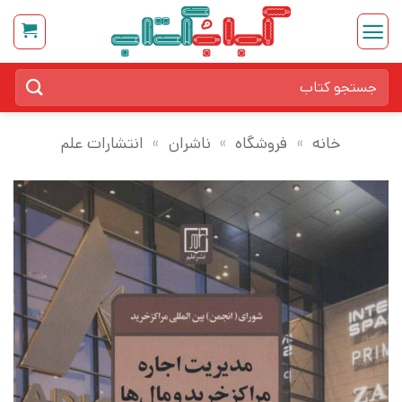
Ski
t
conten
جستجو
برای:
خانه
»
فروشگاه
»
ناشران
»
انتشارات علم