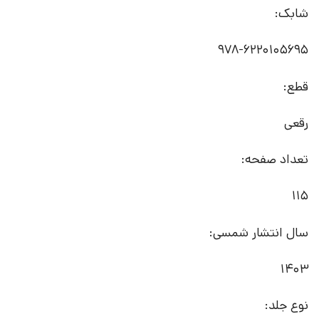
شابک:
978-6220105695
قطع:
رقعی
تعداد صفحه:
115
سال انتشار شمسی:
1403
نوع جلد: