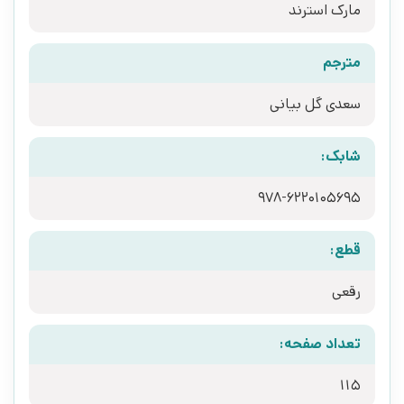
مارک استرند
مترجم
سعدی گل بیانی
شابک:
978-6220105695
قطع:
رقعی
تعداد صفحه:
115