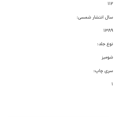
112
سال انتشار شمسی:
1389
نوع جلد:
شومیز
سری چاپ:
1