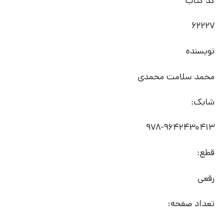
کد کتاب
62227
نویسنده
محمد سلامت محمدی
شابک:
978-9642430413
قطع:
رقعی
تعداد صفحه: