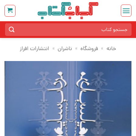
Ski
t
conten
جستجو
برای:
خانه
»
فروشگاه
»
ناشران
»
انتشارات افراز