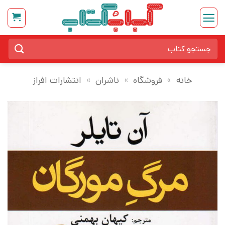
Ski
t
conten
جستجو
برای:
خانه
»
فروشگاه
»
ناشران
»
انتشارات افراز