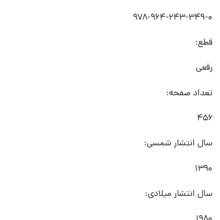
978-964-243-349-0
قطع:
رقعی
تعداد صفحه:
456
سال انتشار شمسی:
1390
سال انتشار میلادی:
1980