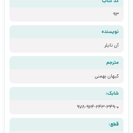
کد کتاب
93
نویسنده
آن تایلر
مترجم
کیهان بهمنی
شابک:
978-964-243-349-0
قطع: