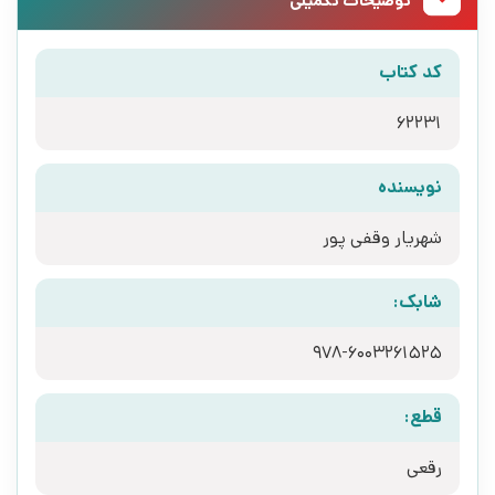
توضیحات تکمیلی
کد کتاب
62231
نویسنده
شهریار وقفی پور
شابک:
978-6003261525
قطع:
رقعی