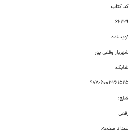
کد کتاب
62231
نویسنده
شهریار وقفی پور
شابک:
978-6003261525
قطع:
رقعی
تعداد صفحه: