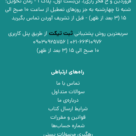
فروردین و خ فخر رازی)، بن‌بست اوّل، پلاک 1 - زمان تحویل:
شنبه تا چهارشنبه به جز روزهای تعطیل از ساعت 10 صبح الی
15 (3 بعد از ظهر) - قبل از تشریف آوردن تماس بگیرید
سریعترین روش پشتیبانی
ثبت تیکت
از طریق پنل کاربری
021-66410976 | 09030925756
10 صبح الی 15 (3 بعد از ظهر)
راه‌های ارتباطی
تماس با ما
سوالات متداول
درباره‌ی ما
شرایط ارسال کتاب
قوانین و مقررات
شماره حساب‌ها
رهگیری مرسولات پستی