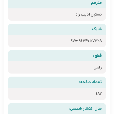
مترجم
نسترن ادیب راد
شابک:
978-9644057328
قطع:
رقعی
تعداد صفحه:
182
سال انتشار شمسی: