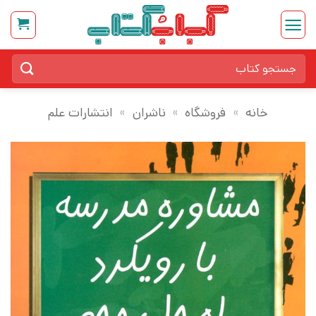
Ski
t
conten
جستجو
برای:
خانه
»
فروشگاه
»
ناشران
»
انتشارات علم