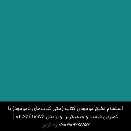
استعلام دقیق موجودی کتاب (حتی کتاب‌های ناموجود) با
کمترین قیمت و جدیدترین ویرایش 02166410976 |
09030925756
رد کردن