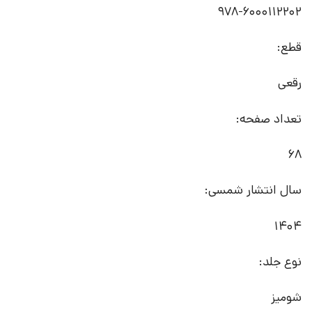
978-6000112202
قطع:
رقعی
تعداد صفحه:
68
سال انتشار شمسی:
1404
نوع جلد:
شومیز