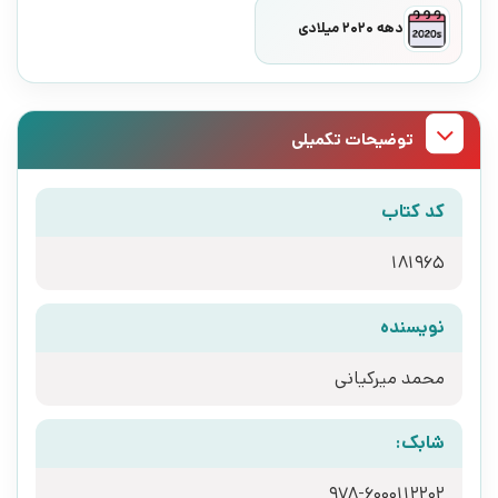
دهه 2020 میلادی
توضیحات تکمیلی
کد کتاب
181965
نویسنده
محمد میرکیانی
شابک:
978-6000112202