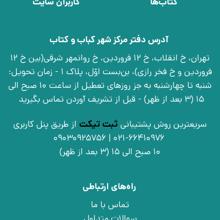
کتاب‌ها
کاربران سایت
آدرس دفتر مرکز شهر کباب و کتاب
تهران، خ انقلاب، خ 12 فروردین، خ روانمهر شرقی(بین خ 12
فروردین و خ فخر رازی)، بن‌بست اوّل، پلاک 1 - زمان تحویل:
شنبه تا چهارشنبه به جز روزهای تعطیل از ساعت 10 صبح الی
15 (3 بعد از ظهر) - قبل از تشریف آوردن تماس بگیرید
سریعترین روش پشتیبانی
ثبت تیکت
از طریق پنل کاربری
021-66410976 | 09030925756
10 صبح الی 15 (3 بعد از ظهر)
راه‌های ارتباطی
تماس با ما
سوالات متداول