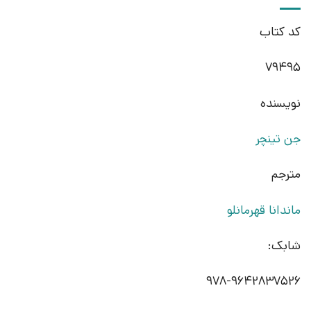
کد کتاب
79495
نویسنده
جن تینچر
مترجم
ماندانا قهرمانلو
شابک:
978-9642837526