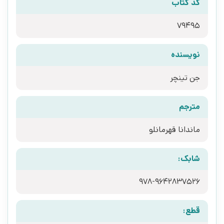
کد کتاب
79495
نویسنده
جن تینچر
مترجم
ماندانا قهرمانلو
شابک:
978-9642837526
قطع: