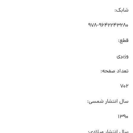
شابک:
978-9642243280
قطع:
وزیری
تعداد صفحه:
702
سال انتشار شمسی:
1390
سال انتشار میلادی: