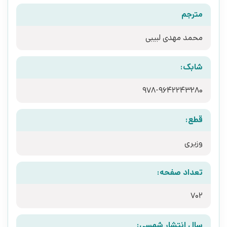
مترجم
محمد مهدی لبیبی
شابک:
978-9642243280
قطع:
وزیری
تعداد صفحه:
702
سال انتشار شمسی: