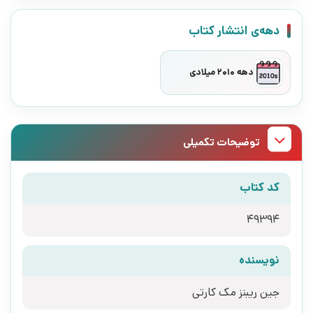
دهه‌ی انتشار کتاب
دهه 2010 میلادی
توضیحات تکمیلی
کد کتاب
49394
نویسنده
جین ریبنز مک کارتی