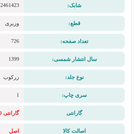
22461423
شابک:
قطع:
وزیری
726
تعداد صفحه:
1399
سال انتشار شمسی:
نوع جلد:
زرکوب
1
سری چاپ:
گارانتی
گارانتی 10 روزه سلامت فیزیکی کتاب
اصالت کالا
اصل