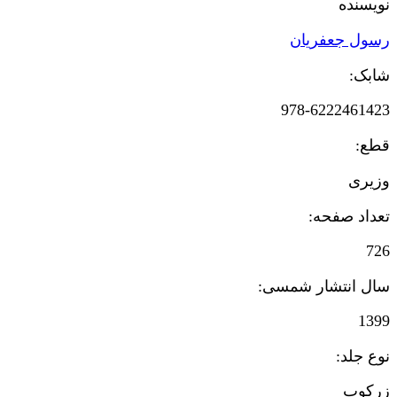
نویسنده
رسول جعفریان
شابک:
978-6222461423
قطع:
وزیری
تعداد صفحه:
726
سال انتشار شمسی:
1399
نوع جلد:
زرکوب