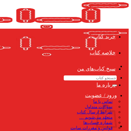
Skip
to
content
خرید کتاب
خلاصه کتاب
سیخ کباب‌های من
جستجو
برای:
درباره ما
ورود / عضویت
تماس با ما
سؤالات متداول
شرایط ارسال کتاب
متعهّد می‌شویم …
شماره حساب‌ها
قوانین و مقررات سایت