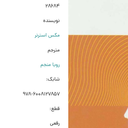
28684
نویسنده
مکس استرنر
مترجم
رویا منجم
شابک:
978-6008127857
قطع:
رقعی