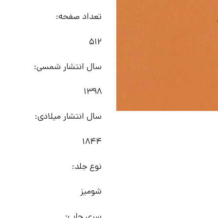
تعداد صفحه:
512
سال انتشار شمسی:
1398
سال انتشار میلادی:
1844
نوع جلد:
شومیز
سری چاپ: