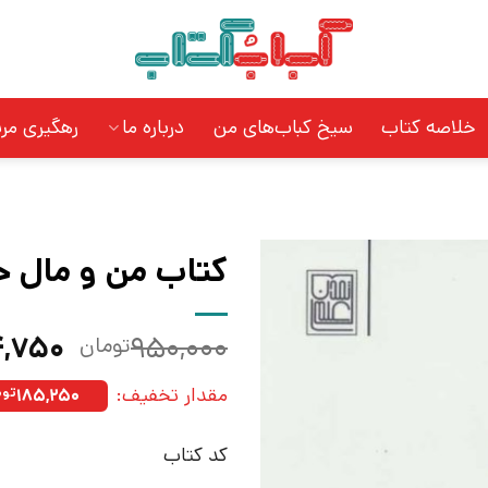
خلاصه کتاب
سیخ کباب‌های من
درباره ما
رهگیری مر
کتاب من و مال خو
قیمت
۴,۷۵۰
۹۵۰,۰۰۰
تومان
اصلی:
مقدار تخفیف:
۱۸۵,۲۵۰
توم
بود.
کد کتاب