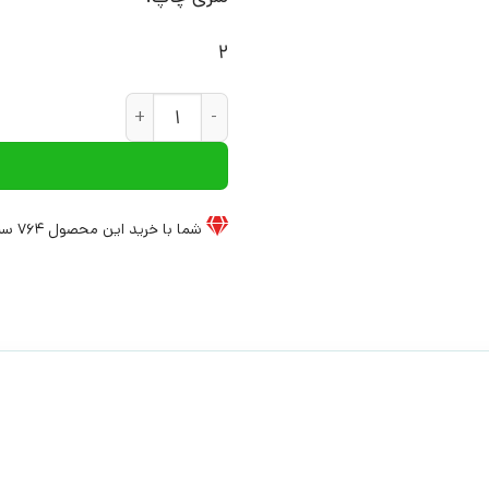
2
کتاب من و مال خودم | انتشارات
شما با خرید این محصول
764
سی