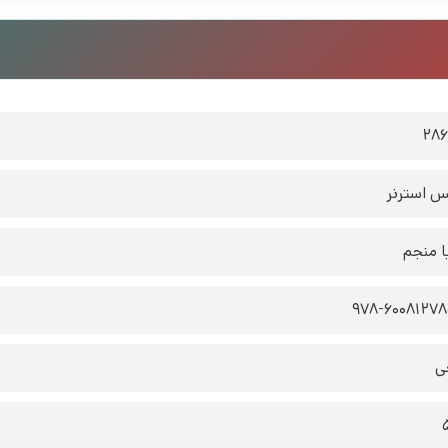
28
 استرنر
ا منجم
978-6008127
ی