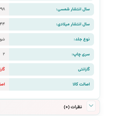
سال انتشار شمسی:
398
سال انتشار میلادی:
844
نوع جلد:
شوم
سری چاپ:
2
گارانتی
گارانتی 10 رو
اصالت کالا
اص
نظرات (0)