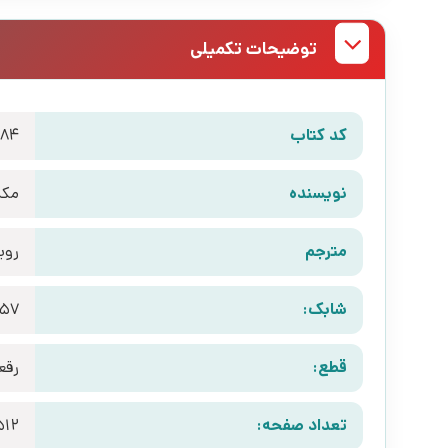
توضیحات تکمیلی
کد کتاب
684
نویسنده
مکس
مترجم
روی
شابک:
857
قطع:
رقع
تعداد صفحه:
512