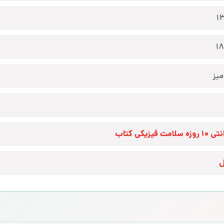
1
1
یز
زه سلامت فیزیکی کتاب
ل