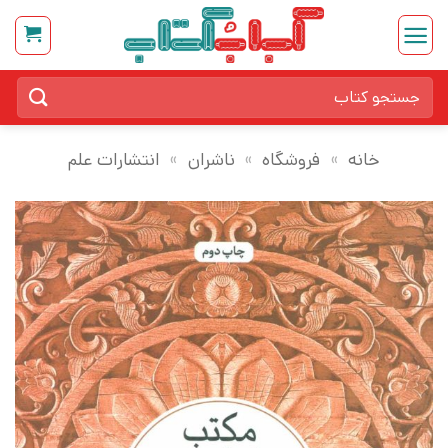
Ski
t
conten
جستجو
برای:
خانه
»
فروشگاه
»
ناشران
»
انتشارات علم