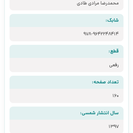
محمدرضا مرادی طادی
شابک:
978-9642248414
قطع:
رقعی
تعداد صفحه:
160
سال انتشار شمسی:
1397