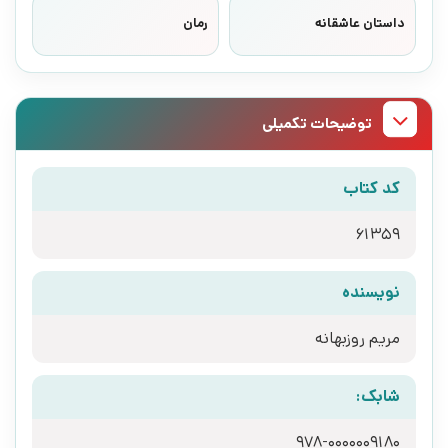
داستان عاشقانه
رمان
توضیحات تکمیلی
کد کتاب
61359
نویسنده
مریم روزبهانه
شابک:
978-0000009180