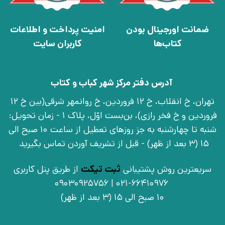
ضمانت اورجینال بودن
امنیت پرداخت و اطلاعات
کتاب‌ها
کاربران سایت
آدرس دفتر مرکز شهر کباب و کتاب
تهران، خ انقلاب، خ 12 فروردین، خ روانمهر شرقی(بین خ 12
فروردین و خ فخر رازی)، بن‌بست اوّل، پلاک 1 - زمان تحویل:
شنبه تا چهارشنبه به جز روزهای تعطیل از ساعت 10 صبح الی
15 (3 بعد از ظهر) - قبل از تشریف آوردن تماس بگیرید
سریعترین روش پشتیبانی
ثبت تیکت
از طریق پنل کاربری
021-66410976 | 09030925756
10 صبح الی 15 (3 بعد از ظهر)