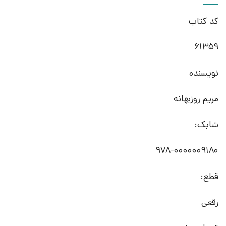
کد کتاب
61359
نویسنده
مریم روزبهانه
شابک:
978-0000009180
قطع:
رقعی