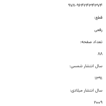
978-9642434374
قطع:
رقعی
تعداد صفحه:
88
سال انتشار شمسی:
1391
سال انتشار میلادی:
2009