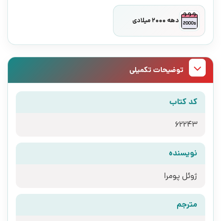
دهه 2000 میلادی
توضیحات تکمیلی
کد کتاب
62243
نویسنده
ژوئل پومرا
مترجم