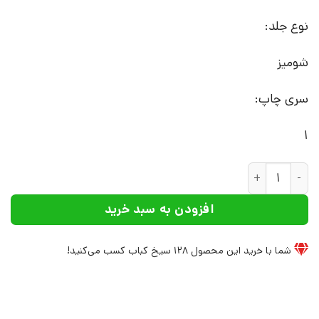
نوع جلد:
شومیز
سری چاپ:
1
کتاب می لرزم و ماکوندو | انتشارات افراز عدد
افزودن به سبد خرید
شما با خرید این محصول
128
سیخ کباب کسب می‌کنید!