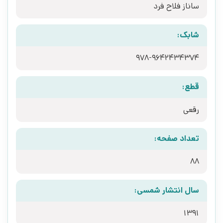
ساناز فلاح فرد
شابک:
978-9642434374
قطع:
رقعی
تعداد صفحه:
88
سال انتشار شمسی:
1391