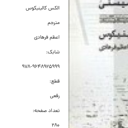
الکس کالینیکوس
مترجم
اعظم فرهادی
شابک:
978-9648925999
قطع:
رقعی
تعداد صفحه:
280