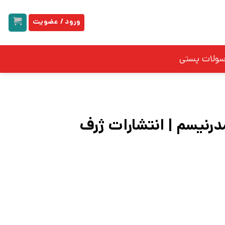
ورود / عضویت
سولات پستی
رنیسم | انتشارات ژرف