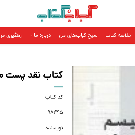
خلاصه کتاب
سیخ کباب‌های من
درباره ما
رهگیری مر
کتاب نقد پست مد
کد کتاب
98495
نویسنده