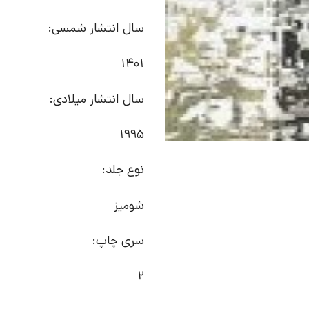
سال انتشار شمسی:
1401
سال انتشار میلادی:
1995
نوع جلد:
شومیز
سری چاپ:
2