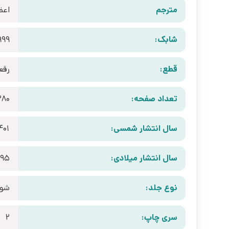
مترجم
اعظ
شابک:
999
قطع:
رقع
تعداد صفحه:
280
سال انتشار شمسی:
401
سال انتشار میلادی:
995
نوع جلد:
شوم
سری چاپ:
2