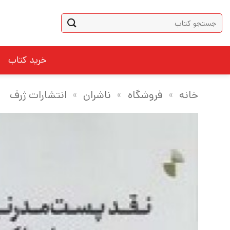
Ski
جستجو
t
برای:
conten
خرید کتاب
خانه
»
فروشگاه
»
ناشران
»
انتشارات ژرف