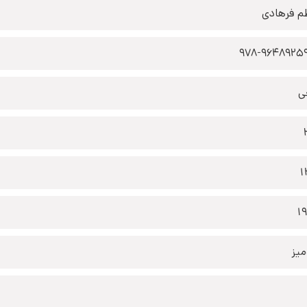
م فرهادی
978-9648925
ی
1
1
یز