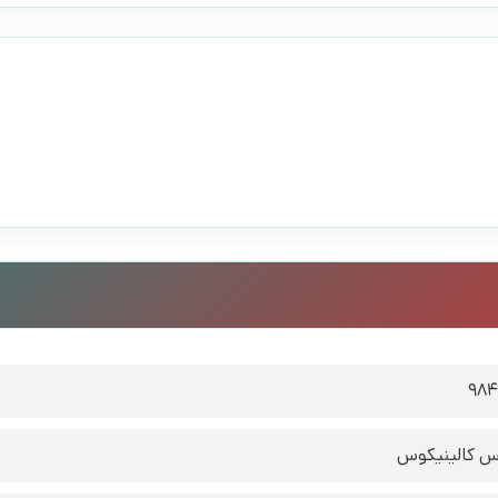
98
س کالینیکوس