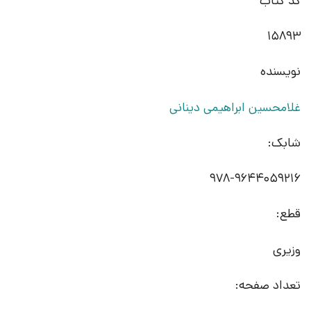
کد کتاب
15893
نویسنده
غلامحسین ابراهیمی دینانی
شابک:
978-9644059216
قطع:
وزیری
تعداد صفحه: