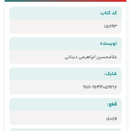
کد کتاب
15893
نویسنده
غلامحسین ابراهیمی دینانی
شابک:
978-9644059216
قطع:
وزیری