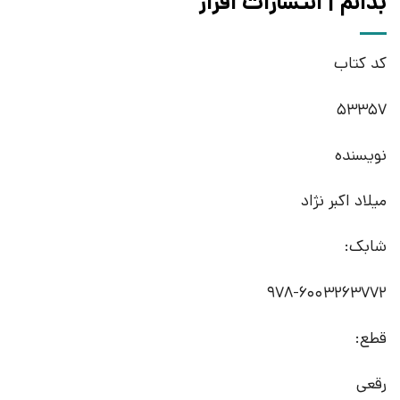
بدانم | انتشارات افراز
کد کتاب
53357
نویسنده
میلاد اکبر نژاد
شابک:
978-6003263772
قطع:
رقعی