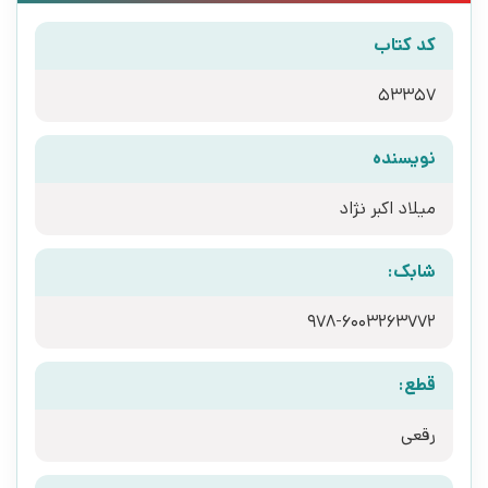
کد کتاب
53357
نویسنده
میلاد اکبر نژاد
شابک:
978-6003263772
قطع:
رقعی