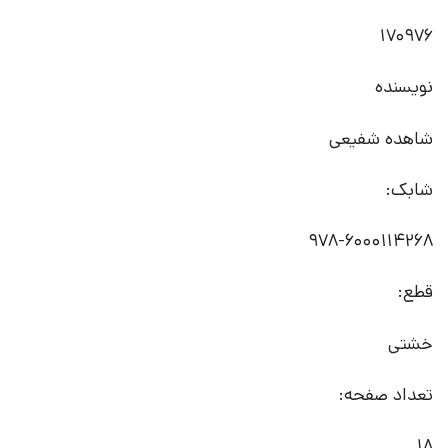
170976
نویسنده
شاهده شفیعی
شابک:
978-6000114268
قطع:
خشتی
تعداد صفحه:
18