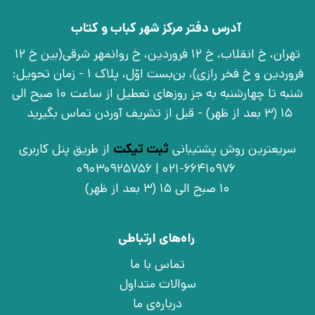
آدرس دفتر مرکز شهر کباب و کتاب
تهران، خ انقلاب، خ 12 فروردین، خ روانمهر شرقی(بین خ 12
فروردین و خ فخر رازی)، بن‌بست اوّل، پلاک 1 - زمان تحویل:
شنبه تا چهارشنبه به جز روزهای تعطیل از ساعت 10 صبح الی
15 (3 بعد از ظهر) - قبل از تشریف آوردن تماس بگیرید
سریعترین روش پشتیبانی
ثبت تیکت
از طریق پنل کاربری
021-66410976 | 09030925756
10 صبح الی 15 (3 بعد از ظهر)
راه‌های ارتباطی
تماس با ما
سوالات متداول
درباره‌ی ما