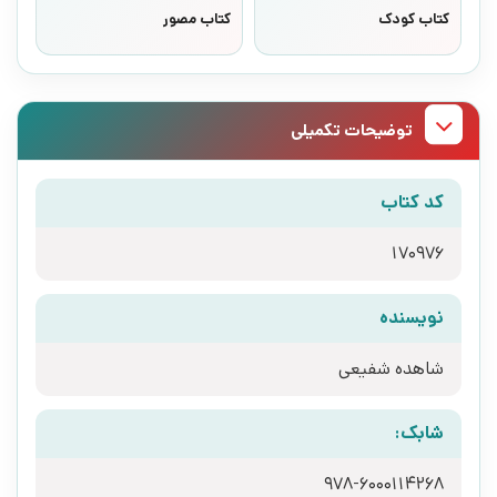
کتاب کودک
کتاب مصور
توضیحات تکمیلی
کد کتاب
170976
نویسنده
شاهده شفیعی
شابک:
978-6000114268