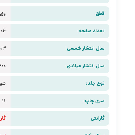
قطع:
وزی
تعداد صفحه:
104
سال انتشار شمسی:
403
سال انتشار میلادی:
900
نوع جلد:
شوم
سری چاپ:
11
گارانتی
گارانتی 10 رو