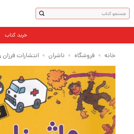
Ski
جستجو
t
برای:
conten
خرید کتاب
خانه
»
فروشگاه
»
ناشران
»
انتشارات فرزان ر