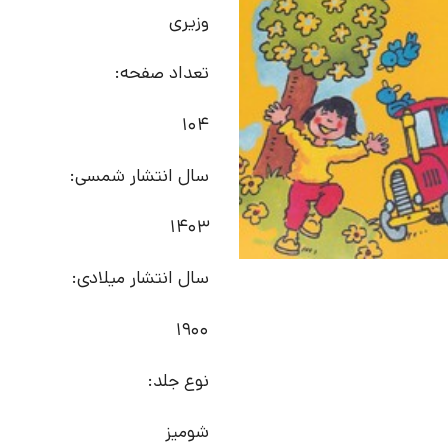
وزیری
تعداد صفحه:
104
سال انتشار شمسی:
1403
سال انتشار میلادی:
1900
نوع جلد:
شومیز