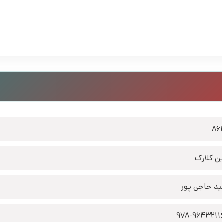
86
ین کلارک
د حاجی پور
978-9643211