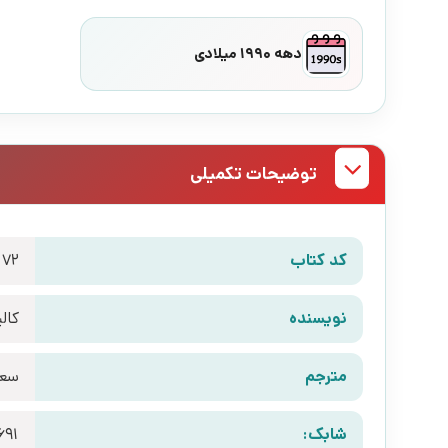
دهه 1990 میلادی
توضیحات تکمیلی
کد کتاب
172
نویسنده
کال
مترجم
سعی
شابک:
691