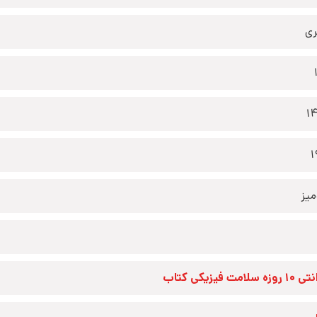
ری
1
1
یز
زه سلامت فیزیکی کتاب