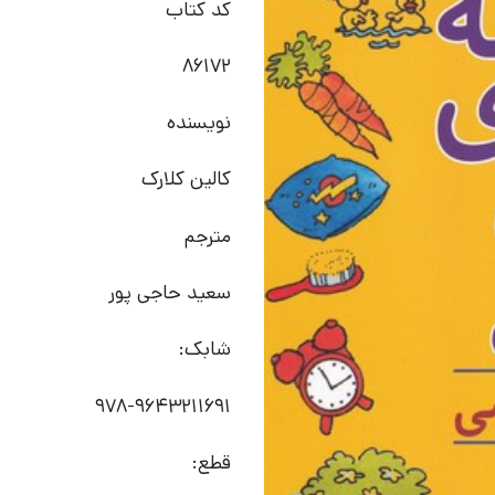
کد کتاب
86172
نویسنده
کالین کلارک
مترجم
سعید حاجی پور
شابک:
978-9643211691
قطع: