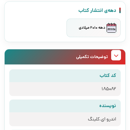
دهه‌ی انتشار کتاب
دهه 2010 میلادی
توضیحات تکمیلی
کد کتاب
185082
نویسنده
اندرو ای.کلینگ