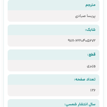
مترجم
پریسا صیادی
شابک:
978-6220405672
قطع:
وزیری
تعداد صفحه:
126
سال انتشار شمسی: