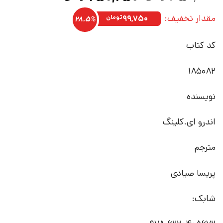
اصلی:
فعلی:
مقدار تخفیف:
۳۵۰,۰۰۰تومان
۲۵۰,۲۵۰تومان.
۹۹,۷۵۰
تومان
28.5%
بود.
کد کتاب
185082
نویسنده
اندرو ای.کلینگ
مترجم
پریسا صیادی
شابک: