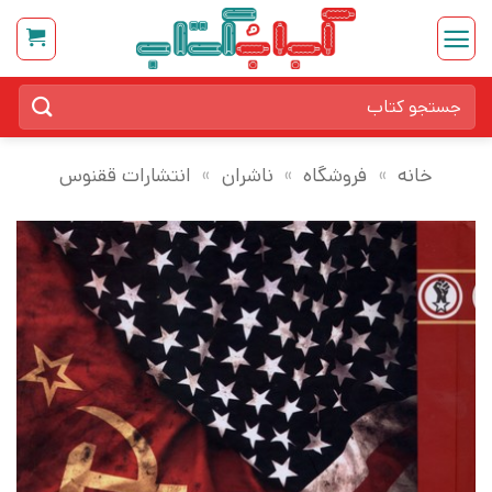
Ski
t
conten
جستجو
برای:
خانه
»
فروشگاه
»
ناشران
»
انتشارات ققنوس