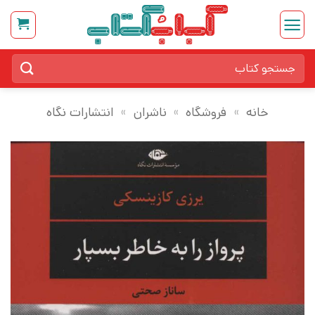
Ski
t
conten
جستجو
برای:
خانه
»
فروشگاه
»
ناشران
»
انتشارات نگاه