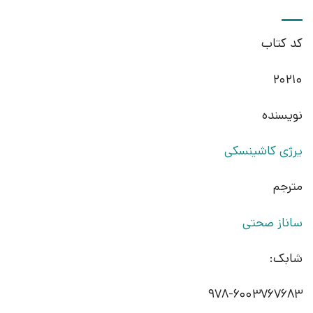
کد کتاب
20210
نویسنده
یرژی کاشینسکی
مترجم
ساناز صحتی
شابک:
978-6003767683