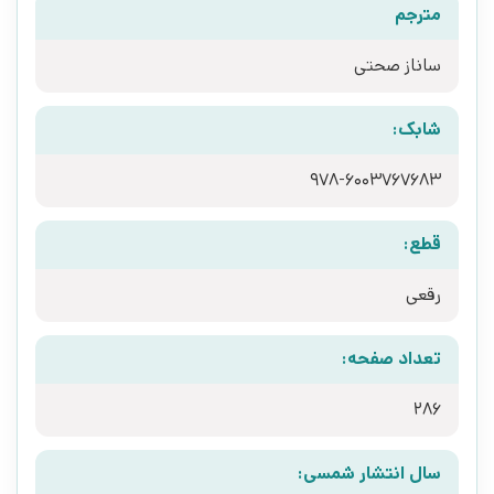
مترجم
ساناز صحتی
شابک:
978-6003767683
قطع:
رقعی
تعداد صفحه:
286
سال انتشار شمسی: