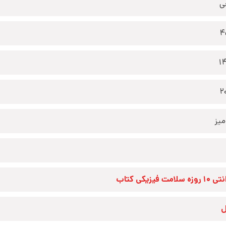
ی
4
1
2
یز
زه سلامت فیزیکی کتاب
ل