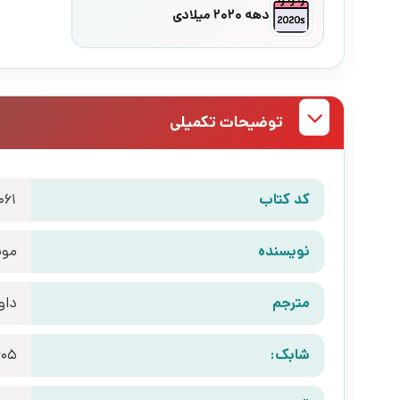
دهه 2020 میلادی
توضیحات تکمیلی
کد کتاب
061
نویسنده
مونی
مترجم
داو
شابک:
405