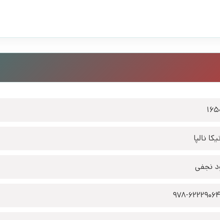
165
کا نالپا
د نجفی
978-6222906