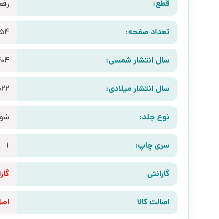
قطع:
رقع
تعداد صفحه:
54
سال انتشار شمسی:
404
سال انتشار میلادی:
022
نوع جلد:
شوم
سری چاپ:
1
گارانتی
گارانتی 10 رو
اصالت کالا
اص