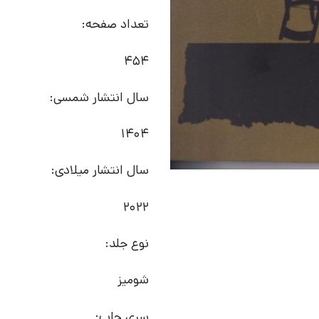
تعداد صفحه:
454
سال انتشار شمسی:
1404
سال انتشار میلادی:
2022
نوع جلد:
شومیز
سری چاپ: