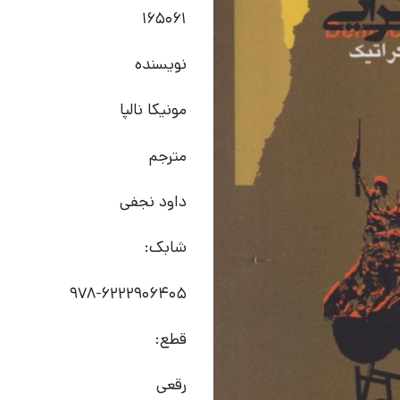
165061
نویسنده
مونیکا نالپا
مترجم
داود نجفی
شابک:
978-6222906405
قطع:
رقعی