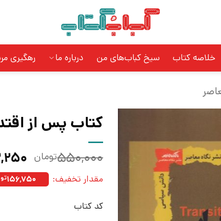
خلاصه کتاب
سیخ کباب‌های من
درباره ما
رهگیری مر
عاصر
کتاب پس از اقتدا
قیمت
,۲۵۰
۵۵۰,۰۰۰
تومان
اصلی:
مقدار تخفیف:
۱۵۶,۷۵۰
توم
بود.
کد کتاب