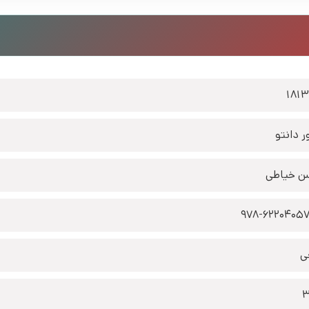
181
ر دانتو
 خیاطی
978-6220405
ی
3