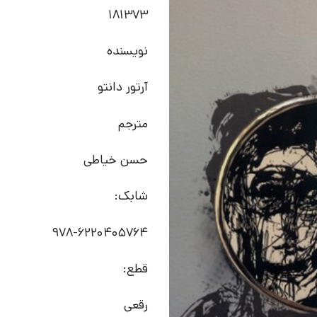
181373
نویسنده
آرتور دانتو
مترجم
حسن خیاطی
شابک:
978-6220405764
قطع:
رقعی