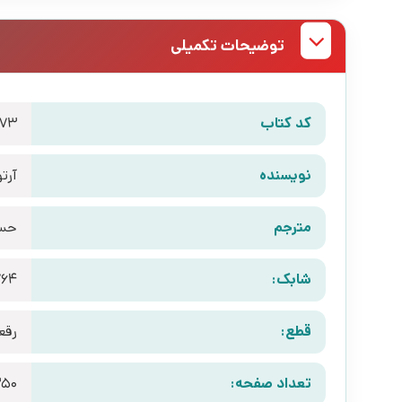
توضیحات تکمیلی
کد کتاب
373
نویسنده
آرتو
مترجم
حسن
شابک:
764
قطع:
رقع
تعداد صفحه:
50