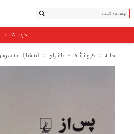
Ski
جستجو
t
برای:
conten
خرید کتاب
خانه
»
فروشگاه
»
ناشران
»
انتشارات ققنو