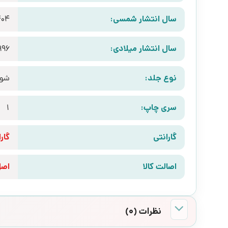
سال انتشار شمسی:
404
سال انتشار میلادی:
996
نوع جلد:
شوم
سری چاپ:
1
گارانتی
گارانتی 10 رو
اصالت کالا
اص
نظرات (0)