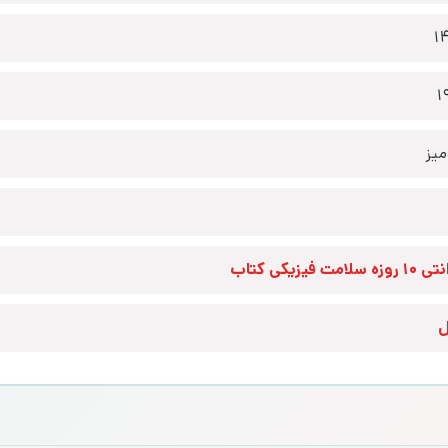
1
1
یز
زه سلامت فیزیکی کتاب
ل