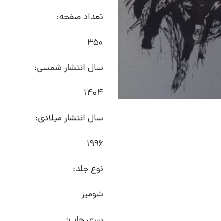
تعداد صفحه:
350
سال انتشار شمسی:
1404
سال انتشار میلادی:
1996
نوع جلد:
شومیز
سری چاپ: