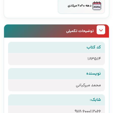
دهه 2020 میلادی
توضیحات تکمیلی
کد کتاب
183514
نویسنده
محمد میرکیانی
شابک:
978-6000112066