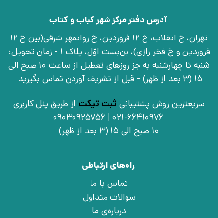
آدرس دفتر مرکز شهر کباب و کتاب
تهران، خ انقلاب، خ 12 فروردین، خ روانمهر شرقی(بین خ 12
فروردین و خ فخر رازی)، بن‌بست اوّل، پلاک 1 - زمان تحویل:
شنبه تا چهارشنبه به جز روزهای تعطیل از ساعت 10 صبح الی
15 (3 بعد از ظهر) - قبل از تشریف آوردن تماس بگیرید
سریعترین روش پشتیبانی
ثبت تیکت
از طریق پنل کاربری
021-66410976 | 09030925756
10 صبح الی 15 (3 بعد از ظهر)
راه‌های ارتباطی
تماس با ما
سوالات متداول
درباره‌ی ما