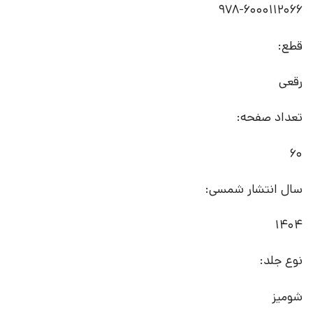
978-6000112066
قطع:
رقعی
تعداد صفحه:
60
سال انتشار شمسی:
1404
نوع جلد:
شومیز