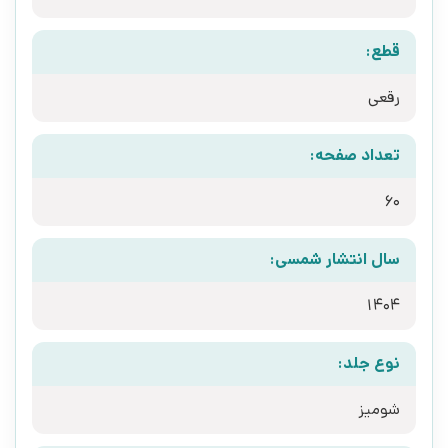
قطع:
رقعی
تعداد صفحه:
60
سال انتشار شمسی:
1404
نوع جلد:
شومیز