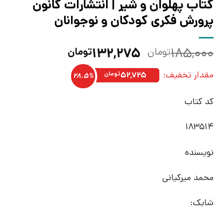
کتاب پهلوان و شیر | انتشارات کانون
پرورش فکری کودکان و نوجوانان
قیمت
قیمت
۱۳۲,۲۷۵
۱۸۵,۰۰۰
تومان
تومان
اصلی:
فعلی:
مقدار تخفیف:
۱۸۵,۰۰۰تومان
۱۳۲,۲۷۵تومان.
۵۲,۷۲۵
تومان
28.5%
بود.
کد کتاب
183514
نویسنده
محمد میرکیانی
شابک: