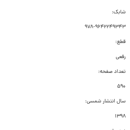
شابک:
978-9642249343
قطع:
رقعی
تعداد صفحه:
590
سال انتشار شمسی:
1398