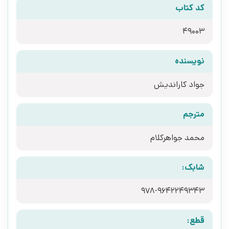
کد کتاب
49003
نویسنده
جواد کاراندیش
مترجم
محمد جواهرکلام
شابک:
978-9642249343
قطع: