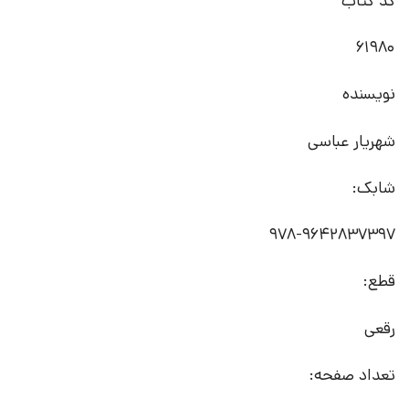
کد کتاب
61980
نویسنده
شهریار عباسی
شابک:
978-9642837397
قطع:
رقعی
تعداد صفحه: