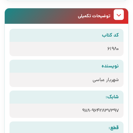
توضیحات تکمیلی
کد کتاب
61980
نویسنده
شهریار عباسی
شابک:
978-9642837397
قطع: