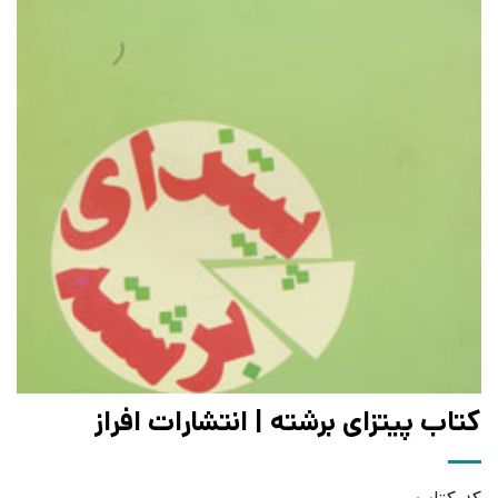
کتاب پیتزای برشته | انتشارات افراز