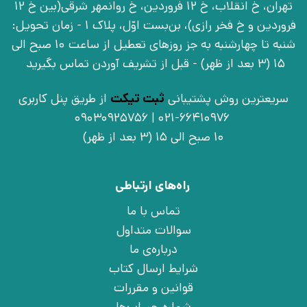
تهران، خ انقلاب، خ 12 فروردین، خ روانمهر شرقی(بین خ 12
فروردین و خ فخر رازی)، بن‌بست اوّل، پلاک 1 - زمان تحویل:
شنبه تا چهارشنبه به جز روزهای تعطیل از ساعت 10 صبح الی
15 (3 بعد از ظهر) - قبل از تشریف آوردن تماس بگیرید
سریعترین روش پشتیبانی
ثبت تیکت
از طریق پنل کاربری
021-66410976 | 09030925756
10 صبح الی 15 (3 بعد از ظهر)
راه‌های ارتباطی
تماس با ما
سوالات متداول
درباره‌ی ما
شرایط ارسال کتاب
قوانین و مقررات