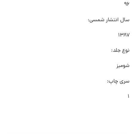
96
سال انتشار شمسی:
1387
نوع جلد:
شومیز
سری چاپ:
1