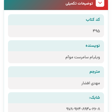
توضیحات تکمیلی
کد کتاب
495
نویسنده
ویلیام سامرست موآم
مترجم
مهدی افشار
شابک:
978-964-8940-26-8