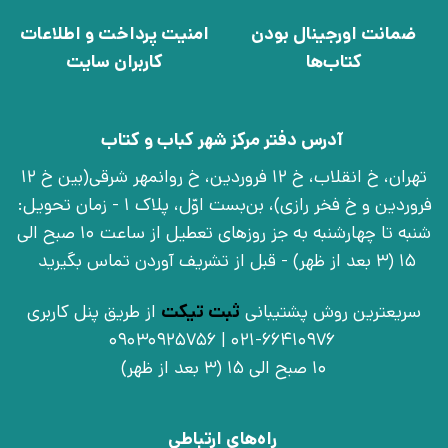
ضمانت اورجینال بودن
امنیت پرداخت و اطلاعات
کتاب‌ها
کاربران سایت
آدرس دفتر مرکز شهر کباب و کتاب
تهران، خ انقلاب، خ 12 فروردین، خ روانمهر شرقی(بین خ 12
فروردین و خ فخر رازی)، بن‌بست اوّل، پلاک 1 - زمان تحویل:
شنبه تا چهارشنبه به جز روزهای تعطیل از ساعت 10 صبح الی
15 (3 بعد از ظهر) - قبل از تشریف آوردن تماس بگیرید
سریعترین روش پشتیبانی
ثبت تیکت
از طریق پنل کاربری
021-66410976 | 09030925756
10 صبح الی 15 (3 بعد از ظهر)
راه‌های ارتباطی