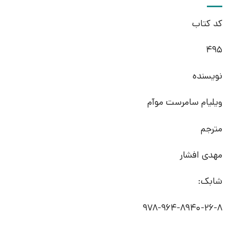
کد کتاب
495
نویسنده
ویلیام سامرست موآم
مترجم
مهدی افشار
شابک:
978-964-8940-26-8