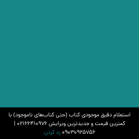
استعلام دقیق موجودی کتاب (حتی کتاب‌های ناموجود) با
کمترین قیمت و جدیدترین ویرایش 02166410976 |
09030925756
رد کردن