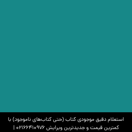
استعلام دقیق موجودی کتاب (حتی کتاب‌های ناموجود) با
کمترین قیمت و جدیدترین ویرایش 02166410976 |