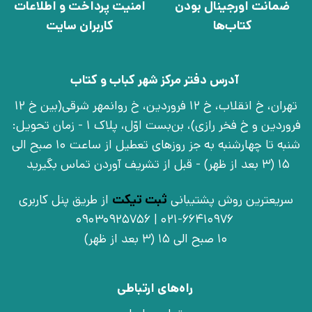
ضمانت اورجینال بودن
امنیت پرداخت و اطلاعات
کتاب‌ها
کاربران سایت
آدرس دفتر مرکز شهر کباب و کتاب
تهران، خ انقلاب، خ 12 فروردین، خ روانمهر شرقی(بین خ 12
فروردین و خ فخر رازی)، بن‌بست اوّل، پلاک 1 - زمان تحویل:
شنبه تا چهارشنبه به جز روزهای تعطیل از ساعت 10 صبح الی
15 (3 بعد از ظهر) - قبل از تشریف آوردن تماس بگیرید
سریعترین روش پشتیبانی
ثبت تیکت
از طریق پنل کاربری
021-66410976 | 09030925756
10 صبح الی 15 (3 بعد از ظهر)
راه‌های ارتباطی