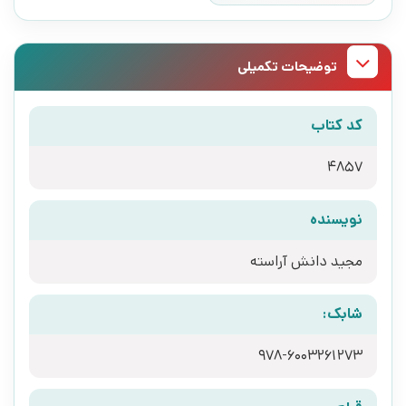
توضیحات تکمیلی
کد کتاب
4857
نویسنده
مجید دانش آراسته
شابک:
978-6003261273