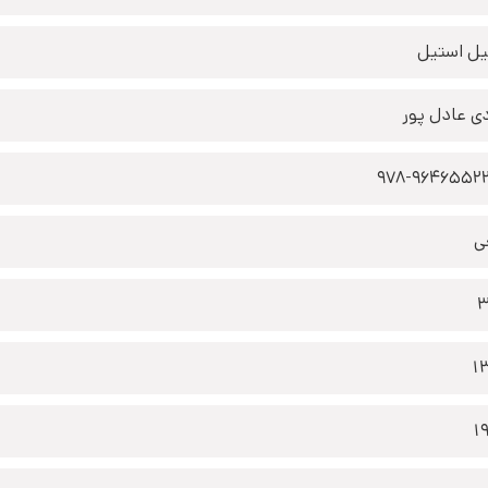
یل استیل
ی عادل پور
978-9646552
ی
3
1
1