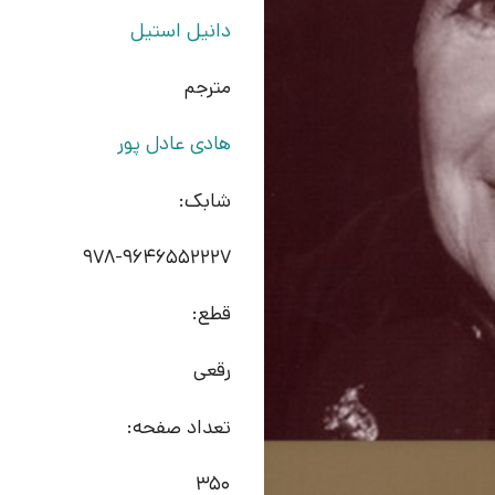
دانیل استیل
مترجم
هادی عادل پور
شابک:
978-9646552227
قطع:
رقعی
تعداد صفحه:
350