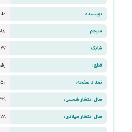
نویسنده
دان
مترجم
هاد
شابک:
227
قطع:
رقع
تعداد صفحه:
50
سال انتشار شمسی:
399
سال انتشار میلادی:
978