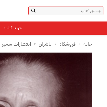
Ski
جستجو
t
برای:
conten
خرید کتاب
خانه
»
فروشگاه
»
ناشران
»
انتشارات سمیر