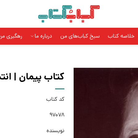
خلاصه کتاب
سیخ کباب‌های من
درباره ما
رهگیری مر
کتاب پیمان | انت
کد کتاب
97078
نویسنده