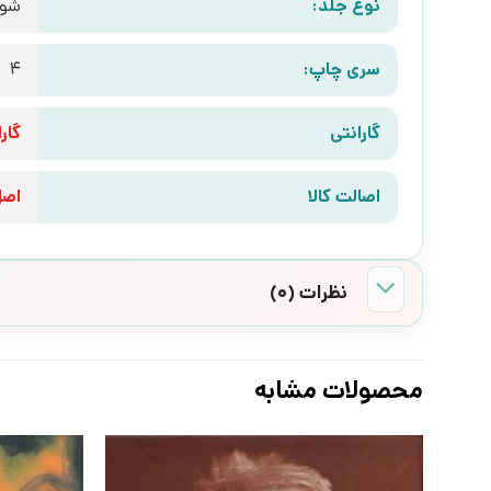
نوع جلد:
شوم
سری چاپ:
4
گارانتی
گارانتی 10 رو
اصالت کالا
اص
نظرات (0)
محصولات مشابه