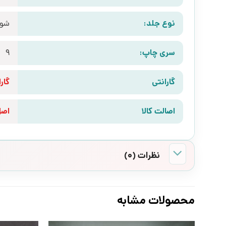
نوع جلد:
شوم
سری چاپ:
9
گارانتی
گارانتی 10 رو
اصالت کالا
اص
نظرات (0)
محصولات مشابه