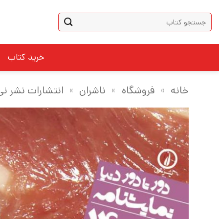
Ski
جستجو
t
برای:
conten
خرید کتاب
خانه
»
فروشگاه
»
ناشران
»
انتشارات نشر نی