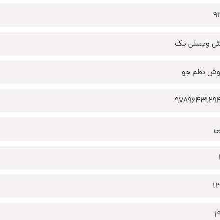
9
ئی ویسنی یک
وش نظم جو
9789643129
ی
1
1