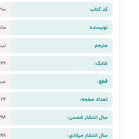
کد کتاب
300
نویسنده
مات
مترجم
تین
شابک:
422
قطع:
جیب
تعداد صفحه:
122
سال انتشار شمسی:
398
سال انتشار میلادی:
998