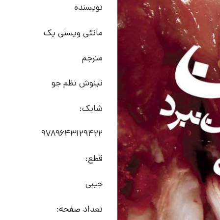
نویسنده
ماتئی ویسنی یک
مترجم
تینوش نظم جو
شابک:
9789643129422
قطع:
جیبی
تعداد صفحه: