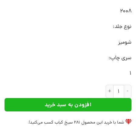
2008
نوع جلد:
شومیز
سری چاپ:
1
کتاب چیزی که دور گردنت حلقه می زند | انتشارات علم عدد
افزودن به سبد خرید
شما با خرید این محصول
281
سیخ کباب کسب می‌کنید!