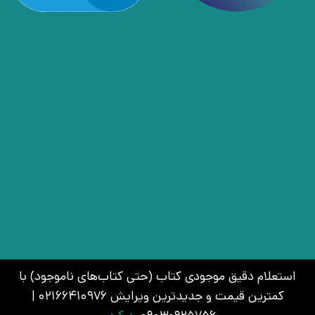
استعلام دقیق موجودی کتاب (حتی کتاب‌های ناموجود) با
کمترین قیمت و جدیدترین ویرایش 02166410976 |