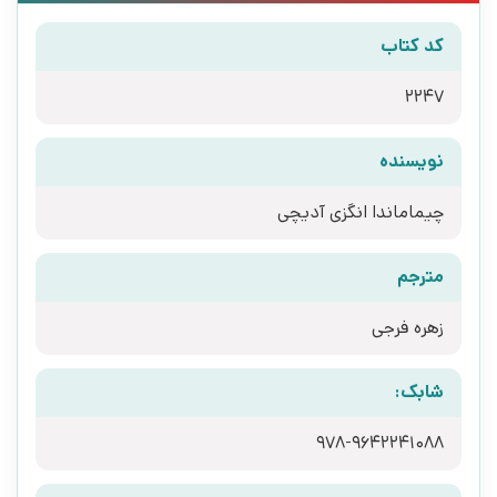
کد کتاب
2247
نویسنده
چیماماندا انگزی آدیچی
مترجم
زهره فرجی
شابک:
978-9642241088