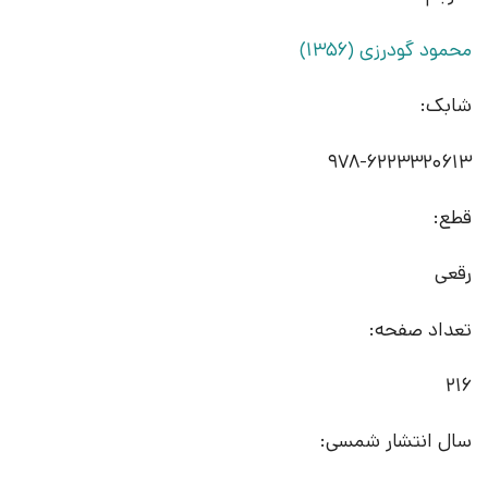
محمود گودرزی (1356)
شابک:
978-6223320613
قطع:
رقعی
تعداد صفحه:
216
سال انتشار شمسی: