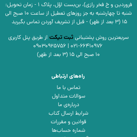
فروردین و خ فخر رازی)، بن‌بست اوّل، پلاک 1 - زمان تحویل:
شنبه تا چهارشنبه به جز روزهای تعطیل از ساعت 10 صبح الی
15 (3 بعد از ظهر) - قبل از تشریف آوردن تماس بگیرید
سریعترین روش پشتیبانی
ثبت تیکت
از طریق پنل کاربری
021-66410976 | 09030925756
10 صبح الی 15 (3 بعد از ظهر)
راه‌های ارتباطی
تماس با ما
سوالات متداول
درباره‌ی ما
شرایط ارسال کتاب
قوانین و مقررات
شماره حساب‌ها