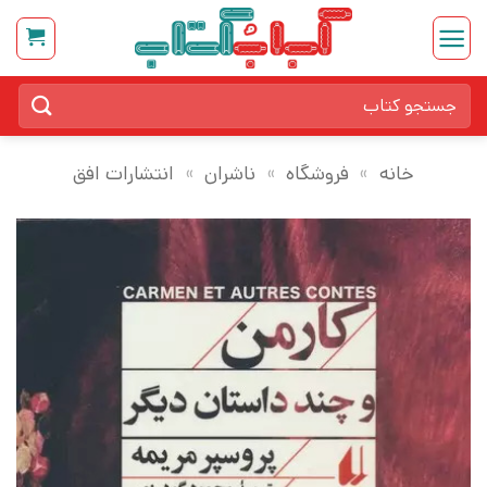
Ski
t
conten
جستجو
برای:
خانه
»
فروشگاه
»
ناشران
»
انتشارات افق