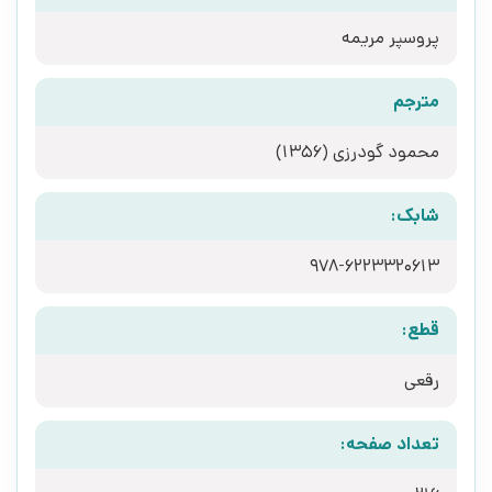
پروسپر مریمه
مترجم
محمود گودرزی (1356)
شابک:
978-6223320613
قطع:
رقعی
تعداد صفحه: