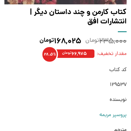
کتاب کارمن و چند داستان دیگر |
انتشارات افق
قیمت
قیمت
۱۶۸,۰۲۵
۲۳۵,۰۰۰
تومان
تومان
اصلی:
فعلی:
مقدار تخفیف:
۲۳۵,۰۰۰تومان
۱۶۸,۰۲۵تومان.
۶۶,۹۷۵
تومان
28.5%
بود.
کد کتاب
129537
نویسنده
پروسپر مریمه
مترجم