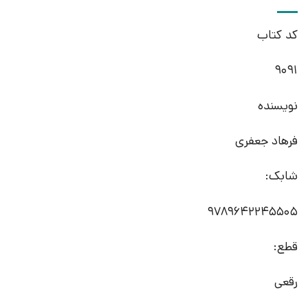
کد کتاب
9091
نویسنده
فرهاد جعفری
شابک:
9789642245505
قطع:
رقعی