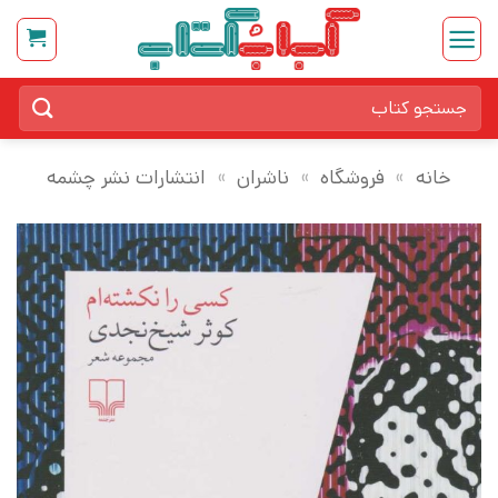
Ski
t
conten
جستجو
برای:
خانه
»
فروشگاه
»
ناشران
»
انتشارات نشر چشمه