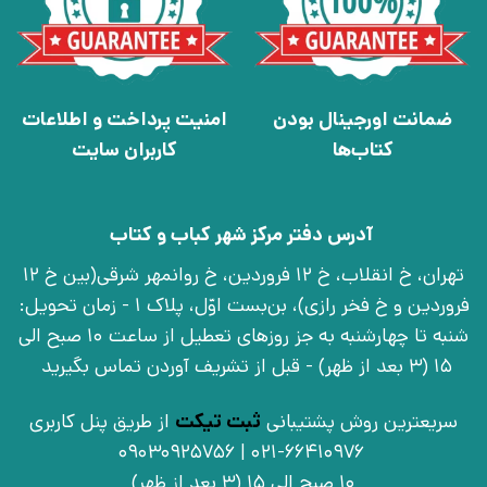
ضمانت اورجینال بودن
امنیت پرداخت و اطلاعات
کتاب‌ها
کاربران سایت
آدرس دفتر مرکز شهر کباب و کتاب
تهران، خ انقلاب، خ 12 فروردین، خ روانمهر شرقی(بین خ 12
فروردین و خ فخر رازی)، بن‌بست اوّل، پلاک 1 - زمان تحویل:
شنبه تا چهارشنبه به جز روزهای تعطیل از ساعت 10 صبح الی
15 (3 بعد از ظهر) - قبل از تشریف آوردن تماس بگیرید
سریعترین روش پشتیبانی
ثبت تیکت
از طریق پنل کاربری
021-66410976 | 09030925756
10 صبح الی 15 (3 بعد از ظهر)