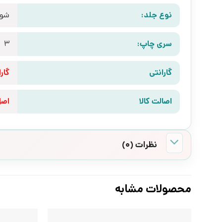
نوع جلد:
شوم
سری چاپ:
3
گارانتی
گارانتی 10 رو
اصالت کالا
اص
نظرات (0)
محصولات مشابه