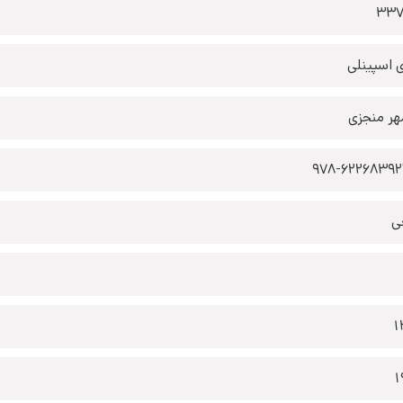
337
 اسپینلی
هر منجزی
978-6226839
ی
1
1