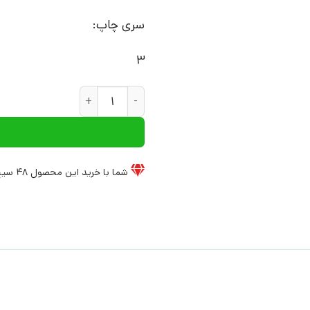
سری چاپ:
3
کتاب کلاس چهارمی ها، موش صح
شما با خرید این محصول
48
سیخ