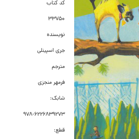
کد کتاب
33750
نویسنده
جری اسپینلی
مترجم
فرمهر منجزی
شابک:
978-6226839273
قطع: