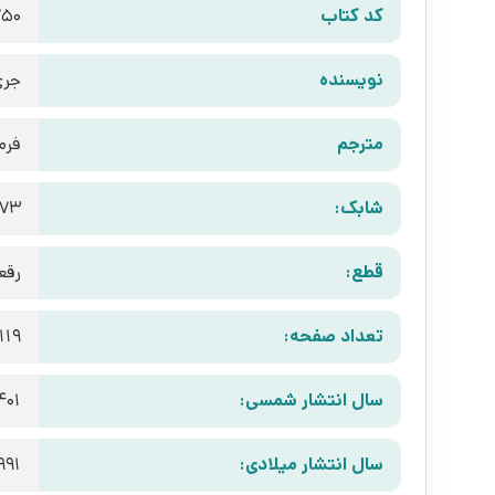
کد کتاب
50
نویسنده
جری
مترجم
فرم
شابک:
273
قطع:
رقع
تعداد صفحه:
119
سال انتشار شمسی:
401
سال انتشار میلادی:
991