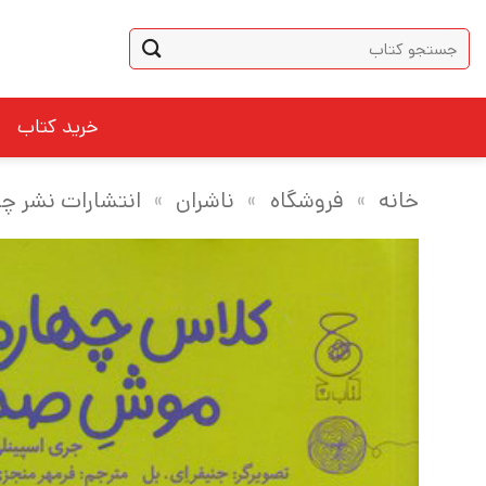
Ski
جستجو
t
برای:
conten
خرید کتاب
خانه
»
فروشگاه
»
ناشران
»
انتشارات نشر چ