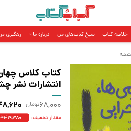
خلاصه کتاب
سیخ کباب‌های من
درباره ما
رهگیری مر
شمه
کتاب کلاس چهارم
انتشارات نشر چش
قیمت
۴۸,۶۲۰
۶۸,۰۰۰
تومان
اصلی:
مقدار تخفیف:
۱۹,۳۸۰
توما
بود.