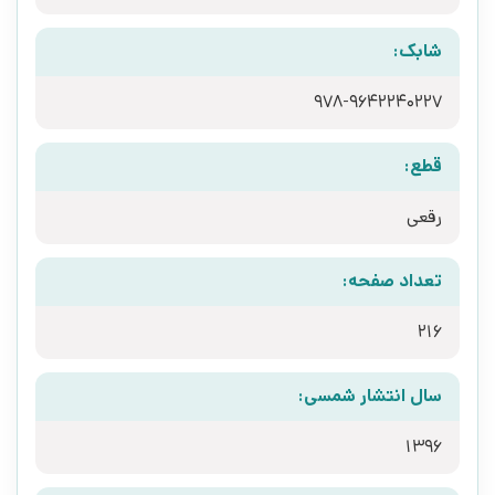
شابک:
978-9642240227
قطع:
رقعی
تعداد صفحه:
216
سال انتشار شمسی:
1396