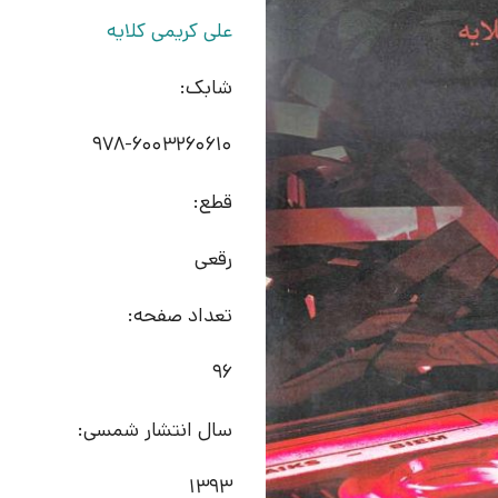
علی کریمی کلایه
شابک:
978-6003260610
قطع:
رقعی
تعداد صفحه:
96
سال انتشار شمسی:
1393