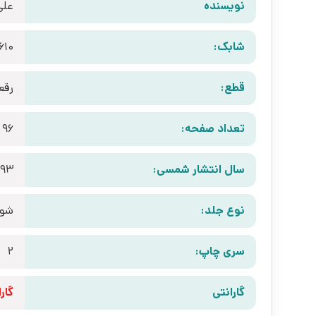
نویسنده
علی
شابک:
610
قطع:
رقع
تعداد صفحه:
96
سال انتشار شمسی:
393
نوع جلد:
شوم
سری چاپ:
2
گارانتی
گارانتی 10 رو