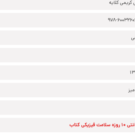
 کریمی کلایه
978-6003260
ی
1
یز
زه سلامت فیزیکی کتاب