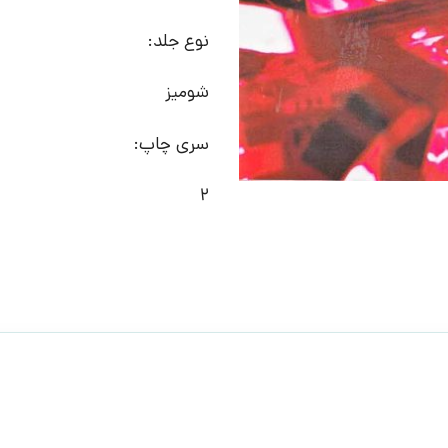
نوع جلد:
شومیز
سری چاپ:
2