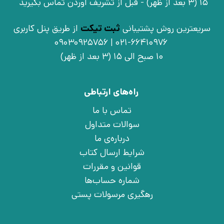
15 (3 بعد از ظهر) - قبل از تشریف آوردن تماس بگیرید
سریعترین روش پشتیبانی
ثبت تیکت
از طریق پنل کاربری
021-66410976 | 09030925756
10 صبح الی 15 (3 بعد از ظهر)
راه‌های ارتباطی
تماس با ما
سوالات متداول
درباره‌ی ما
شرایط ارسال کتاب
قوانین و مقررات
شماره حساب‌ها
رهگیری مرسولات پستی