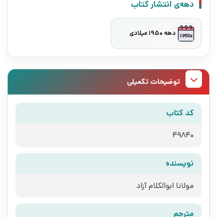
دهه‌ی انتشار کتاب
دهه 1950 میلادی
توضیحات تکمیلی
کد کتاب
49840
نویسنده
مولانا ابوالکلام آزاد
مترجم