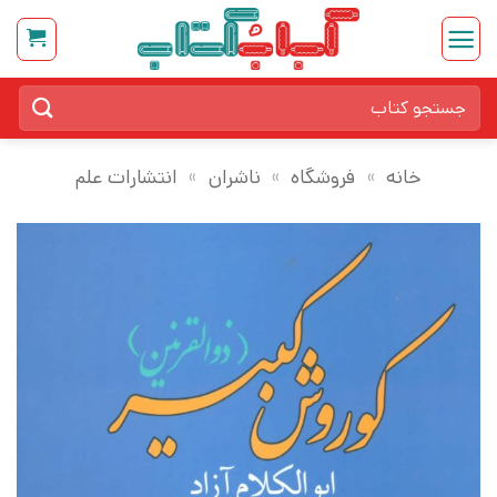
Ski
t
conten
جستجو
برای:
خانه
»
فروشگاه
»
ناشران
»
انتشارات علم