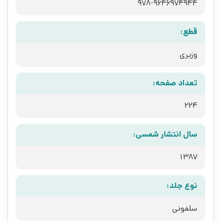
978-9646974944
قطع:
وزیری
تعداد صفحه:
224
سال انتشار شمسی:
1387
نوع جلد:
سلفونی