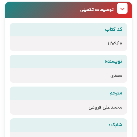
توضیحات تکمیلی
کد کتاب
120947
نویسنده
سعدی
مترجم
محمدعلی فروغی
شابک: