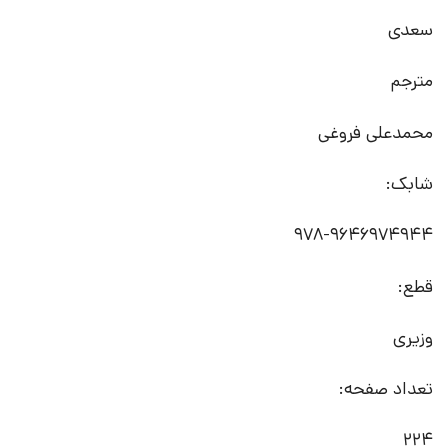
سعدی
مترجم
محمدعلی فروغی
شابک:
978-9646974944
قطع:
وزیری
تعداد صفحه:
224