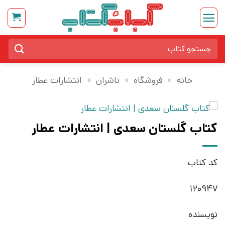
Ski
t
conten
جستجو
برای:
خانه
»
فروشگاه
»
ناشران
»
انتشارات عطار
کتاب گلستان سعدی | انتشارات عطار
کد کتاب
120947
نویسنده