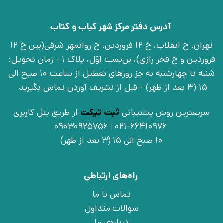
آدرس دفتر مرکز شهر کباب و کتاب
تهران، خ انقلاب، خ 12 فروردین، خ روانمهر شرقی(بین خ 12
فروردین و خ فخر رازی)، بن‌بست اوّل، پلاک 1 - زمان تحویل:
شنبه تا چهارشنبه به جز روزهای تعطیل از ساعت 10 صبح الی
15 (3 بعد از ظهر) - قبل از تشریف آوردن تماس بگیرید
سریعترین روش پشتیبانی
ثبت تیکت
از طریق پنل کاربری
021-66410976 | 09030925756
10 صبح الی 15 (3 بعد از ظهر)
راه‌های ارتباطی
تماس با ما
سوالات متداول
درباره‌ی ما