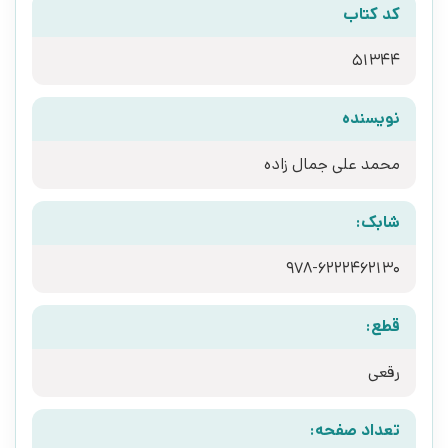
کد کتاب
51344
نویسنده
محمد علی جمال زاده
شابک:
978-6222462130
قطع:
رقعی
تعداد صفحه: