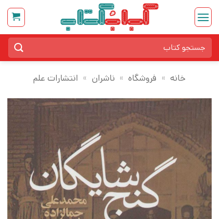
Ski
t
conten
جستجو
برای:
خانه
»
فروشگاه
»
ناشران
»
انتشارات علم