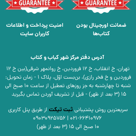
ضمانت اورجینال بودن
امنیت پرداخت و اطلاعات
کتاب‌ها
کاربران سایت
آدرس دفتر مرکز شهر کباب و کتاب
تهران، خ انقلاب، خ 12 فروردین، خ روانمهر شرقی(بین خ 12
فروردین و خ فخر رازی)، بن‌بست اوّل، پلاک 1 - زمان تحویل:
شنبه تا چهارشنبه به جز روزهای تعطیل از ساعت 10 صبح الی
15 (3 بعد از ظهر) - قبل از تشریف آوردن تماس بگیرید
سریعترین روش پشتیبانی
ثبت تیکت
از طریق پنل کاربری
021-66410976 | 09030925756
10 صبح الی 15 (3 بعد از ظهر)