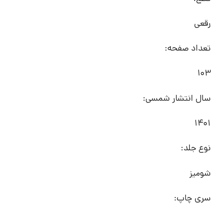
رقعی
تعداد صفحه:
103
سال انتشار شمسی:
1401
نوع جلد:
شومیز
سری چاپ: