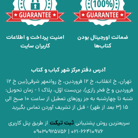
ضمانت اورجینال بودن
امنیت پرداخت و اطلاعات
کتاب‌ها
کاربران سایت
آدرس دفتر مرکز شهر کباب و کتاب
تهران، خ انقلاب، خ 12 فروردین، خ روانمهر شرقی(بین خ 12
فروردین و خ فخر رازی)، بن‌بست اوّل، پلاک 1 - زمان تحویل:
شنبه تا چهارشنبه به جز روزهای تعطیل از ساعت 10 صبح الی
15 (3 بعد از ظهر) - قبل از تشریف آوردن تماس بگیرید
سریعترین روش پشتیبانی
ثبت تیکت
از طریق پنل کاربری
021-66410976 | 09030925756