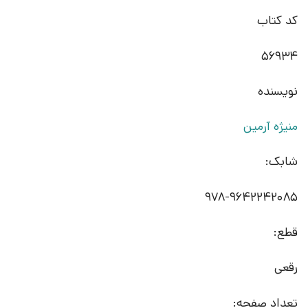
کد کتاب
56934
نویسنده
منیژه آرمین
شابک:
‫‭978-9642242085‬‬‬
قطع:
رقعی
تعداد صفحه: