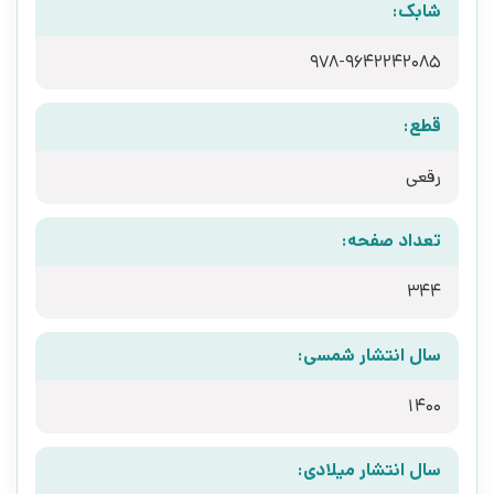
شابک:
‫‭978-9642242085‬‬‬
قطع:
رقعی
تعداد صفحه:
344
سال انتشار شمسی:
1400
سال انتشار میلادی: