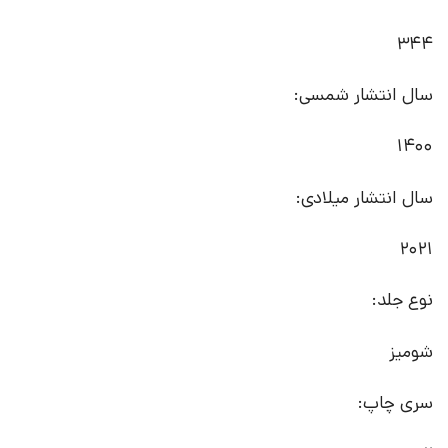
344
سال انتشار شمسی:
1400
سال انتشار میلادی:
2021
نوع جلد:
شومیز
سری چاپ: