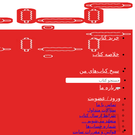
Skip
to
content
خرید کتاب
خلاصه کتاب
سیخ کباب‌های من
جستجو
برای:
درباره ما
ورود / عضویت
تماس با ما
سؤالات متداول
شرایط ارسال کتاب
متعهّد می‌شویم …
شماره حساب‌ها
قوانین و مقررات سایت