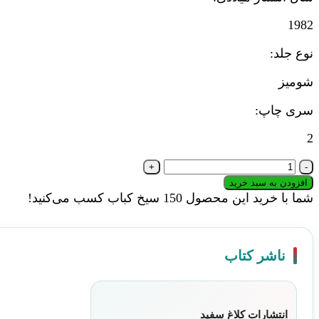
1982
نوع جلد:
شومیز
سری چاپ:
2
کتاب
گیل
افزودن به سبد خرید
گمش
شما با خرید این محصول
150
سیخ کباب کسب می‌کنید!
در
پی
جاودانه
ناشر کتاب
گی
(مجموعه
شعر)
|
انتشارات کلاغ سفید