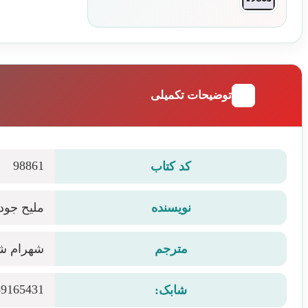
توضیحات تکمیلی
98861
کد کتاب
نویسنده
ملیح جود
مترجم
شهرام شی
49165431
شابک: