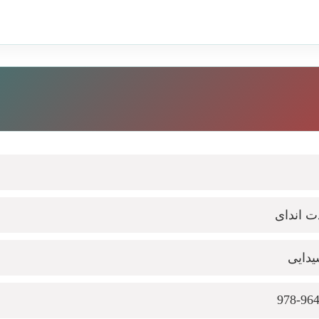
ت اندای
دایی
978-96