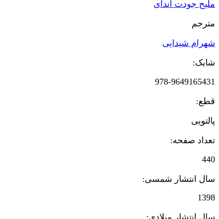
ملیح جودت اندای
مترجم
شهرام شیدایی
شابک:
978-9649165431
قطع:
پالتویی
تعداد صفحه:
440
سال انتشار شمسی:
1398
سال انتشار میلادی: