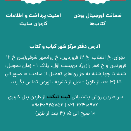
ضمانت اورجینال بودن
امنیت پرداخت و اطلاعات
کتاب‌ها
کاربران سایت
آدرس دفتر مرکز شهر کباب و کتاب
تهران، خ انقلاب، خ 12 فروردین، خ روانمهر شرقی(بین خ 12
فروردین و خ فخر رازی)، بن‌بست اوّل، پلاک 1 - زمان تحویل:
شنبه تا چهارشنبه به جز روزهای تعطیل از ساعت 10 صبح الی
15 (3 بعد از ظهر) - قبل از تشریف آوردن تماس بگیرید
سریعترین روش پشتیبانی
ثبت تیکت
از طریق پنل کاربری
021-66410976 | 09030925756
10 صبح الی 15 (3 بعد از ظهر)