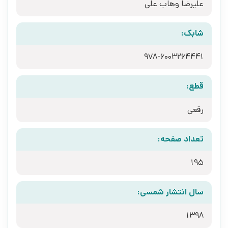
علیرضا وهاب علی
شابک:
978-6003264441
قطع:
رقعی
تعداد صفحه:
195
سال انتشار شمسی:
1398