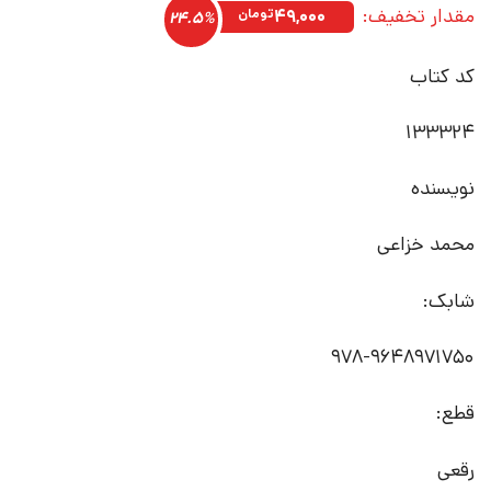
مقدار تخفیف:
۲۰۰,۰۰۰تومان
۱۵۱,۰۰۰تومان.
۴۹,۰۰۰
تومان
24.5%
بود.
کد کتاب
133324
نویسنده
محمد خزاعی
شابک:
978-9648971750
قطع:
رقعی