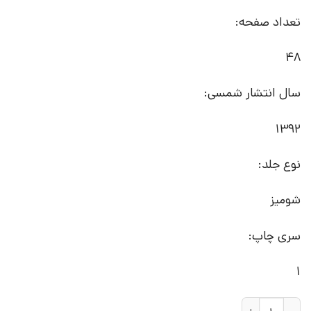
تعداد صفحه:
48
سال انتشار شمسی:
1392
نوع جلد:
شومیز
سری چاپ:
1
کتاب یوگا (جلد دوم) | انتشارات ابریشمی عدد