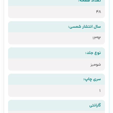
تعداد صفحه:
48
سال انتشار شمسی:
1392
نوع جلد:
شومیز
سری چاپ:
1
گارانتی