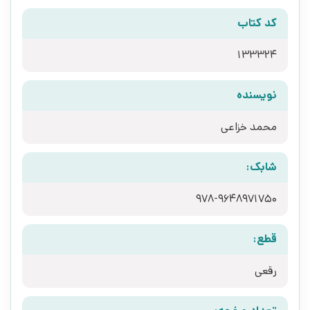
کد کتاب
133324
نویسنده
محمد خزاعی
شابک:
978-9648971750
قطع:
رقعی