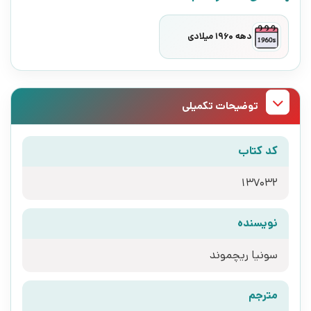
دهه 1960 میلادی
توضیحات تکمیلی
کد کتاب
137032
نویسنده
سونیا ریچموند
مترجم