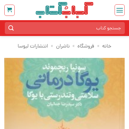
Ski
t
conten
جستجو
برای:
خانه
»
فروشگاه
»
ناشران
»
انتشارات لیوسا