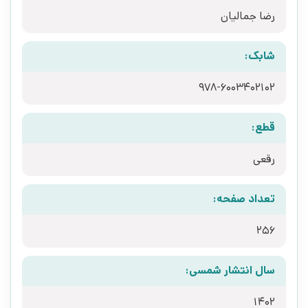
رضا جمالیان
شابک:
978-6003402102
قطع:
رقعی
تعداد صفحه:
256
سال انتشار شمسی:
1402