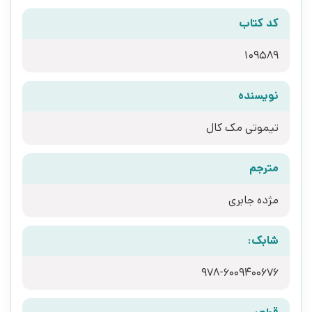
کد کتاب
109589
نویسنده
تیموتی مک کال
مترجم
مژده جابری
شابک:
978-6009400676