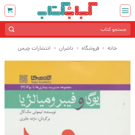
Ski
t
conten
جستجو
برای:
خانه
»
فروشگاه
»
ناشران
»
انتشارات چیمن