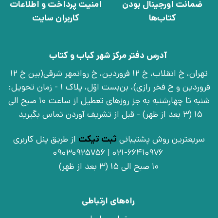
ضمانت اورجینال بودن
امنیت پرداخت و اطلاعات
کتاب‌ها
کاربران سایت
آدرس دفتر مرکز شهر کباب و کتاب
تهران، خ انقلاب، خ 12 فروردین، خ روانمهر شرقی(بین خ 12
فروردین و خ فخر رازی)، بن‌بست اوّل، پلاک 1 - زمان تحویل:
شنبه تا چهارشنبه به جز روزهای تعطیل از ساعت 10 صبح الی
15 (3 بعد از ظهر) - قبل از تشریف آوردن تماس بگیرید
سریعترین روش پشتیبانی
ثبت تیکت
از طریق پنل کاربری
021-66410976 | 09030925756
10 صبح الی 15 (3 بعد از ظهر)
راه‌های ارتباطی