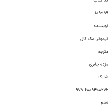
کد کتاب
109589
نویسنده
تیموتی مک کال
مترجم
مژده جابری
شابک:
978-6009400676
قطع: