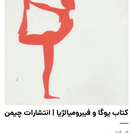
کتاب یوگا و فیبرومیالژیا | انتشارات چیمن