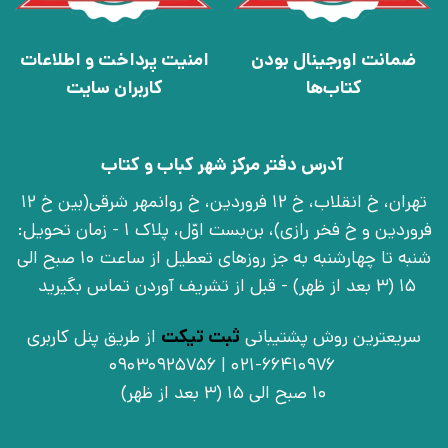
ضمانت اورجینال بودن
امنیت پرداخت و اطلاعات
کتاب‌ها
کاربران سایت
آدرس دفتر مرکز شهر کباب و کتاب
تهران، خ انقلاب، خ 12 فروردین، خ روانمهر شرقی(بین خ 12
فروردین و خ فخر رازی)، بن‌بست اوّل، پلاک 1 - زمان تحویل:
شنبه تا چهارشنبه به جز روزهای تعطیل از ساعت 10 صبح الی
15 (3 بعد از ظهر) - قبل از تشریف آوردن تماس بگیرید
سریعترین روش پشتیبانی
ثبت تیکت
از طریق پنل کاربری
021-66410976 | 09030925756
10 صبح الی 15 (3 بعد از ظهر)