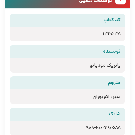
توضیحات تکمیلی
کد کتاب
133538
نویسنده
پاتریک مودیانو
مترجم
منیره اکبرپوران
شابک: