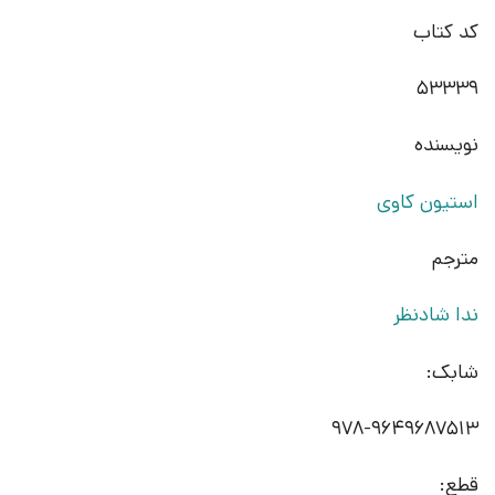
کد کتاب
53339
نویسنده
استیون کاوی
مترجم
ندا شادنظر
شابک:
978-9649687513
قطع: