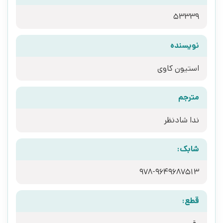
53339
نویسنده
استیون کاوی
مترجم
ندا شادنظر
شابک:
978-9649687513
قطع: