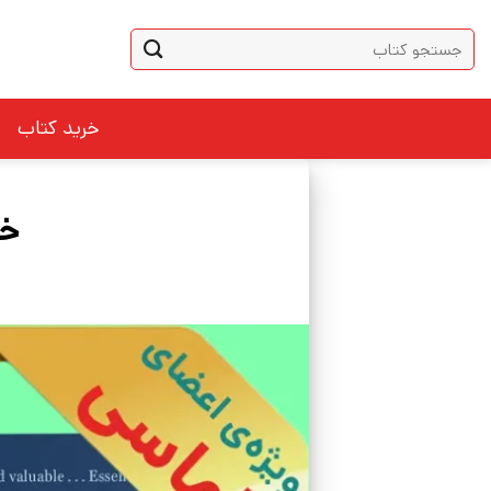
Ski
جستجو
t
برای:
conten
خرید کتاب
خل