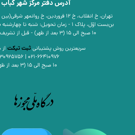
آدرس دفتر مرکز شهر کباب 
بن‌بست اوّل، پلاک 1 - زمان تحویل: شنبه تا 
10 صبح الی 15 (3 بعد از ظهر) - قبل از تشریف آوردن تماس بگیرید
سریعترین روش پشتیبانی
ثبت تیکت
از ط
021-66410976 | 09030925756
10 صبح الی 15 (3 بعد از ظهر)