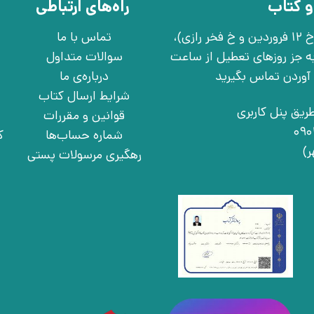
و کتاب
راه‌های ارتباطی
تهران، خ انقلاب، خ 12 فروردین، خ روانمهر شرقی(بین خ 12 فروردین و خ فخر رازی)،
تماس با ما
چهارشنبه به جز روزهای تعطیل از ساعت
سوالات متداول
درباره‌ی ما
شرایط ارسال کتاب
ریق پنل کاربری
قوانین و مقررات
شماره حساب‌ها
ک
رهگیری مرسولات پستی