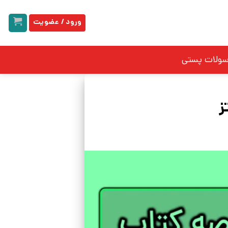
ورود / عضویت
سولات پستی
ز